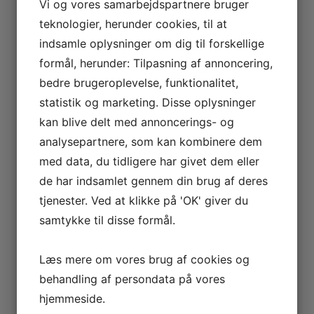
Vi og vores samarbejdspartnere bruger
på?
teknologier, herunder cookies, til at
Havblik, Røgeriet, Ankerpladsen,
Havnen, Møllen, Kirken,
indsamle oplysninger om dig til forskellige
Skansen, Historiestalden eller
formål, herunder: Tilpasning af annoncering,
bare nyd vores storslåede
bedre brugeroplevelse, funktionalitet,
uberørte natur, stilheden og
vores badestrande.
statistik og marketing. Disse oplysninger
Vore guider formidler de gode
kan blive delt med annoncerings- og
historier om den smukke Ø. Et
analysepartnere, som kan kombinere dem
besøg indeholder altid “Øens
Lækkerier” – såvel smagen som
med data, du tidligere har givet dem eller
historien..
de har indsamlet gennem din brug af deres
Se mere
tjenester. Ved at klikke på 'OK' giver du
samtykke til disse formål.
Spis & Sov
Læs mere om vores brug af cookies og
Der er flere muligheder for at
finde det perfekte sted at
behandling af persondata på vores
overnatte og / eller spise på øen.
hjemmeside.
Hvad enten I ønsker at