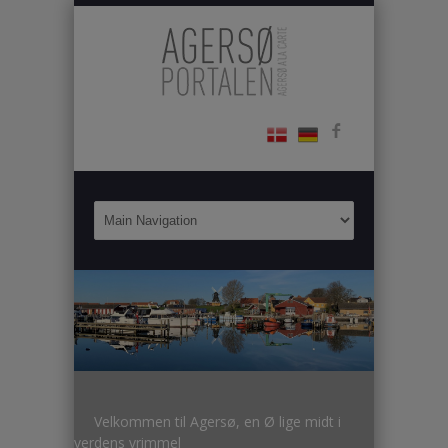
Velkommen til Agersø, en Ø lige midt i
verdens vrimmel