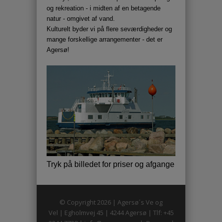
og rekreation - i midten af en betagende
natur - omgivet af vand.
Kulturelt byder vi på flere seværdigheder og
mange forskellige arrangementer - det er
Agersø!
Tryk på billedet for priser og afgange
© Copyright 2026 | Agersø´s Ve og
Vel | Egholmvej 45 | 4244 Agersø | Tlf: +45